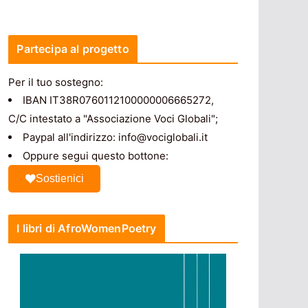
Partecipa al progetto
Per il tuo sostegno:
IBAN IT38R0760112100000006665272,
C/C intestato a "Associazione Voci Globali";
Paypal all'indirizzo: info@vociglobali.it
Oppure segui questo bottone:
Sostienici
I libri di AfroWomenPoetry