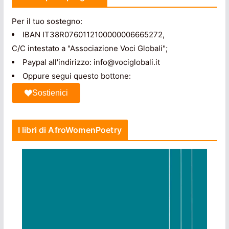
Per il tuo sostegno:
IBAN IT38R0760112100000006665272,
C/C intestato a "Associazione Voci Globali";
Paypal all'indirizzo: info@vociglobali.it
Oppure segui questo bottone:
Sostienici
I libri di AfroWomenPoetry