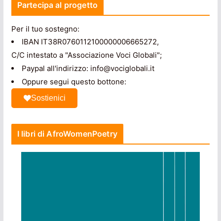
Partecipa al progetto
Per il tuo sostegno:
IBAN IT38R0760112100000006665272,
C/C intestato a "Associazione Voci Globali";
Paypal all'indirizzo: info@vociglobali.it
Oppure segui questo bottone:
Sostienici
I libri di AfroWomenPoetry