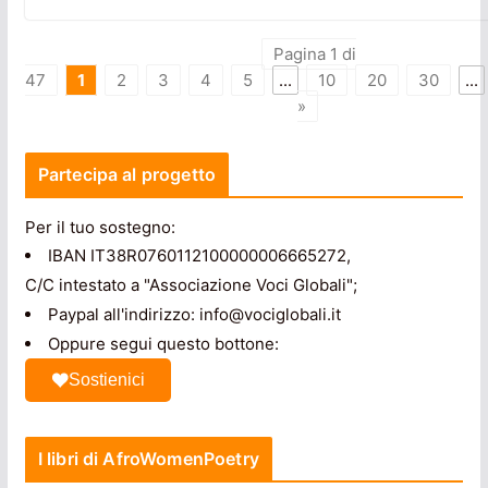
Pagina 1 di
47
1
2
3
4
5
...
10
20
30
...
»
Partecipa al progetto
Per il tuo sostegno:
IBAN IT38R0760112100000006665272,
C/C intestato a "Associazione Voci Globali";
Paypal all'indirizzo: info@vociglobali.it
Oppure segui questo bottone:
Sostienici
I libri di AfroWomenPoetry