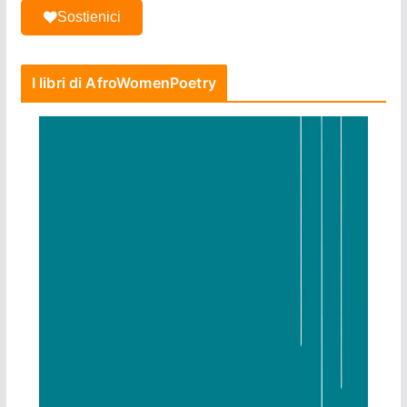
Sostienici
I libri di AfroWomenPoetry