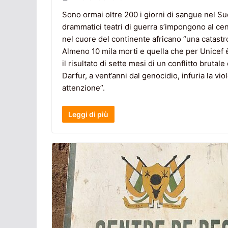
Sono ormai oltre 200 i giorni di sangue nel Sud
drammatici teatri di guerra s’impongono al cent
nel cuore del continente africano “una catastrofi
Almeno 10 mila morti e quella che per Unicef è 
il risultato di sette mesi di un conflitto brut
Darfur, a vent’anni dal genocidio, infuria la v
attenzione”.
Leggi di più