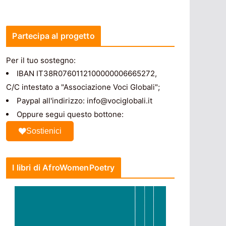
Partecipa al progetto
Per il tuo sostegno:
IBAN IT38R0760112100000006665272,
C/C intestato a "Associazione Voci Globali";
Paypal all'indirizzo: info@vociglobali.it
Oppure segui questo bottone:
Sostienici
I libri di AfroWomenPoetry