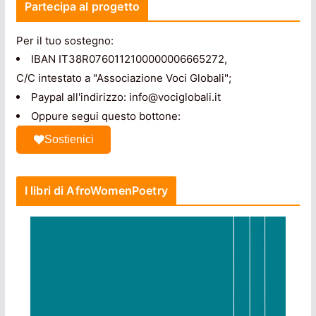
Partecipa al progetto
Per il tuo sostegno:
IBAN IT38R0760112100000006665272,
C/C intestato a "Associazione Voci Globali";
Paypal all'indirizzo: info@vociglobali.it
Oppure segui questo bottone:
Sostienici
I libri di AfroWomenPoetry