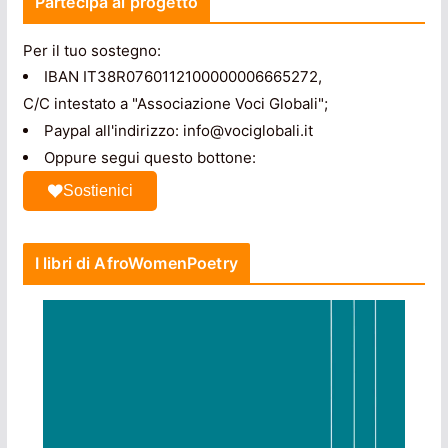
Partecipa al progetto
Per il tuo sostegno:
IBAN IT38R0760112100000006665272,
C/C intestato a "Associazione Voci Globali";
Paypal all'indirizzo: info@vociglobali.it
Oppure segui questo bottone:
Sostienici
I libri di AfroWomenPoetry