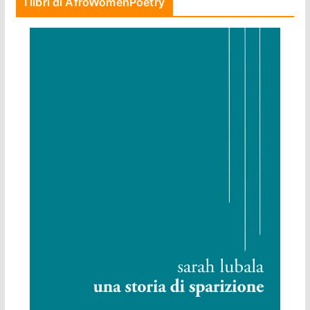
I libri di AfroWomenPoetry