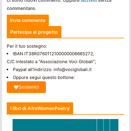
commentare.
Partecipa al progetto
Per il tuo sostegno:
IBAN IT38R0760112100000006665272,
C/C intestato a "Associazione Voci Globali";
Paypal all'indirizzo: info@vociglobali.it
Oppure segui questo bottone:
Sostienici
I libri di AfroWomenPoetry