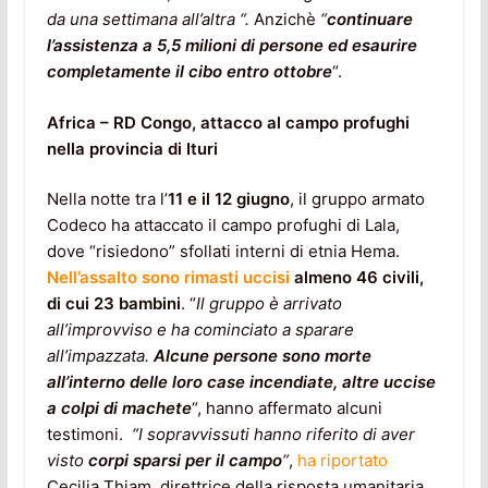
da una settimana all’altra “.
Anzichè
“
continuare
l’assistenza a 5,5 milioni di persone ed esaurire
completamente il cibo entro ottobre
“.
Africa – RD Congo, attacco al campo profughi
nella provincia di Ituri
Nella notte tra l’
11 e il 12 giugno
, il gruppo armato
Codeco ha attaccato il campo profughi di Lala,
dove “risiedono” sfollati interni di etnia Hema.
Nell’assalto sono rimasti uccisi
almeno 46 civili,
di cui 23 bambini
. “
Il gruppo è arrivato
all’improvviso e ha cominciato a sparare
all’impazzata.
Alcune persone sono morte
all’interno delle loro case incendiate, altre uccise
a colpi di machete
“, hanno affermato alcuni
testimoni.
“I sopravvissuti hanno riferito di aver
visto
corpi sparsi per il campo
“
,
ha riportato
Cecilia Thiam, direttrice della risposta umanitaria