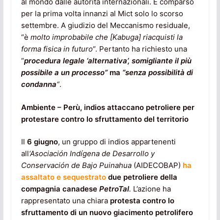
al mondo dalle autorità internazionali. È comparso
per la prima volta innanzi al Mict solo lo scorso
settembre. A giudizio del Meccanismo residuale,
“è
molto improbabile che [Kabuga] riacquisti la
forma fisica in futuro
“. Pertanto ha richiesto una
“
procedura legale ‘alternativa’, somigliante il più
possibile a un processo”
ma
“senza possibilità di
condanna
“
.
Ambiente – Perù, indios attaccano petroliere per
protestare contro lo sfruttamento del territorio
Il
6 giugno
, un gruppo di indios appartenenti
all
‘Asociación Indígena de Desarrollo y
Conservación de Bajo Puinahua
(AIDECOBAP)
ha
assaltato e sequestrato
due petroliere della
compagnia canadese
PetroTal
.
L’azione ha
rappresentato una chiara
protesta contro lo
sfruttamento di un nuovo giacimento petrolifero