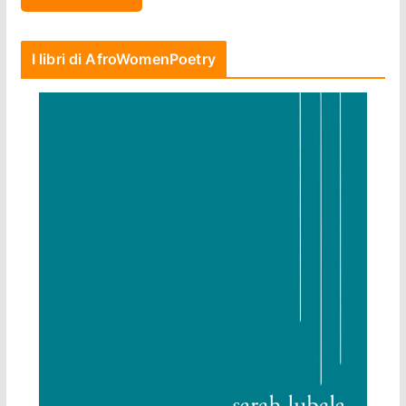
I libri di AfroWomenPoetry