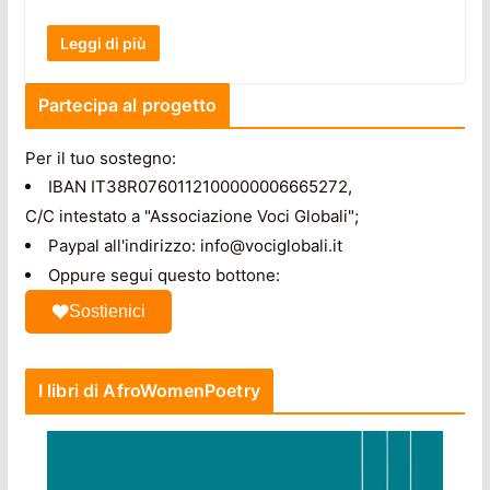
Leggi di più
Partecipa al progetto
Per il tuo sostegno:
IBAN IT38R0760112100000006665272,
C/C intestato a "Associazione Voci Globali";
Paypal all'indirizzo: info@vociglobali.it
Oppure segui questo bottone:
Sostienici
I libri di AfroWomenPoetry