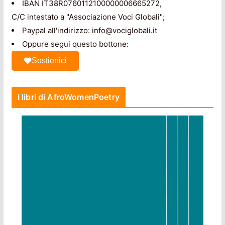
IBAN IT38R0760112100000006665272,
C/C intestato a "Associazione Voci Globali";
Paypal all'indirizzo: info@vociglobali.it
Oppure segui questo bottone:
Sostienici
I libri di AfroWomenPoetry