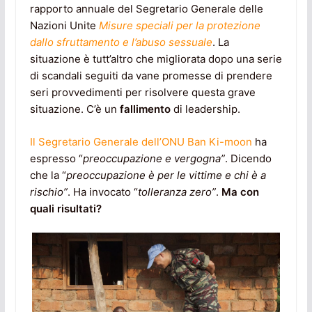
rapporto annuale del Segretario Generale delle
Nazioni Unite
Misure speciali per la protezione
dallo sfruttamento e l’abuso sessuale
. La
situazione è tutt’altro che migliorata dopo una serie
di scandali seguiti da vane promesse di prendere
seri provvedimenti per risolvere questa grave
situazione. C’è un
fallimento
di leadership.
Il Segretario Generale dell’ONU Ban Ki-moon
ha
espresso “
preoccupazione e vergogna”
. Dicendo
che la “
preoccupazione è per le vittime e chi è a
rischio”
. Ha invocato “
tolleranza zero”
.
Ma con
quali risultati?