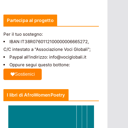
Partecipa al progetto
Per il tuo sostegno:
IBAN IT38R0760112100000006665272,
C/C intestato a "Associazione Voci Globali";
Paypal all'indirizzo: info@vociglobali.it
Oppure segui questo bottone:
Sostienici
I libri di AfroWomenPoetry