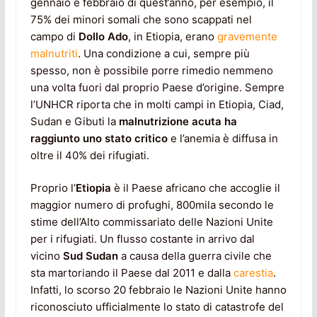
gennaio e febbraio di quest’anno, per esempio, il
75% dei minori somali che sono scappati nel
campo di
Dollo Ado
, in Etiopia, erano
gravemente
malnutriti
. Una condizione a cui, sempre più
spesso, non è possibile porre rimedio nemmeno
una volta fuori dal proprio Paese d’origine. Sempre
l’UNHCR riporta che in molti campi in Etiopia, Ciad,
Sudan e Gibuti la
malnutrizione acuta ha
raggiunto uno stato critico
e l’anemia è diffusa in
oltre il 40% dei rifugiati.
Proprio l’
Etiopia
è il Paese africano che accoglie il
maggior numero di profughi, 800mila secondo le
stime dell’Alto commissariato delle Nazioni Unite
per i rifugiati. Un flusso costante in arrivo dal
vicino
Sud Sudan
a causa della guerra civile che
sta martoriando il Paese dal 2011 e dalla
carestia
.
Infatti, lo scorso 20 febbraio le Nazioni Unite hanno
riconosciuto ufficialmente lo stato di catastrofe del