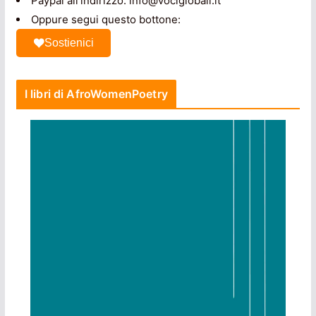
Paypal all'indirizzo: info@vociglobali.it
Oppure segui questo bottone:
Sostienici
I libri di AfroWomenPoetry