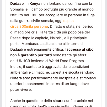
Dadaab
, in
Kenya
non lontano dal confine con la
Somalia, è il campo profughi più grande al mondo.
Istituito nel 1991 per accogliere le persone in fuga
dalla guerra civile somala, oggi
ospita
circa 300mila persone
. Di fatto è stata, nei periodi
di maggiore crisi, la terza città più popolosa del
Paese dopo la capitale, Nairobi, e il principale
porto, Mombasa. La situazione all’interno di
Dadaab è estremamente critica: l’
accesso al cibo
non è garantito per tutti
nonostante gli sforzi
dell’UNHCR insieme al World Food Program.
Inoltre, il contesto è aggravato dalle condizioni
ambientali e climatiche: carestia e siccità rendono
l’intera area particolarmente inospitale e stimolano
ulteriori spostamenti in cerca di un luogo dove
poter vivere.
Anche la questione della
sicurezza
è cruciale nel
campo kenyota, tant’è che più volte il Governo di