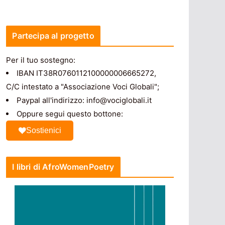
Partecipa al progetto
Per il tuo sostegno:
IBAN IT38R0760112100000006665272,
C/C intestato a "Associazione Voci Globali";
Paypal all'indirizzo: info@vociglobali.it
Oppure segui questo bottone:
Sostienici
I libri di AfroWomenPoetry