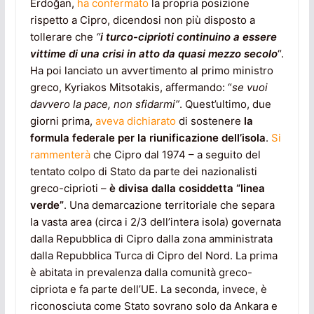
Erdoğan,
ha confermato
la propria posizione
rispetto a Cipro, dicendosi non più disposto a
tollerare che
“
i turco-ciprioti continuino a essere
vittime di una crisi in atto da quasi mezzo secolo
“.
Ha poi lanciato un avvertimento al primo ministro
greco, Kyriakos Mitsotakis, affermando: “
se vuoi
davvero la pace, non sfidarmi”
. Quest’ultimo, due
giorni prima,
aveva dichiarato
di sostenere
la
formula federale per la riunificazione dell’isola
.
Si
rammenterà
che Cipro dal 1974 – a seguito del
tentato colpo di Stato da parte dei nazionalisti
greco-ciprioti –
è divisa dalla cosiddetta “linea
verde”
. Una demarcazione territoriale che separa
la vasta area (circa i 2/3 dell’intera isola) governata
dalla Repubblica di Cipro dalla zona amministrata
dalla Repubblica Turca di Cipro del Nord. La prima
è abitata in prevalenza dalla comunità greco-
cipriota e fa parte dell’UE. La seconda, invece, è
riconosciuta come Stato sovrano solo da Ankara e