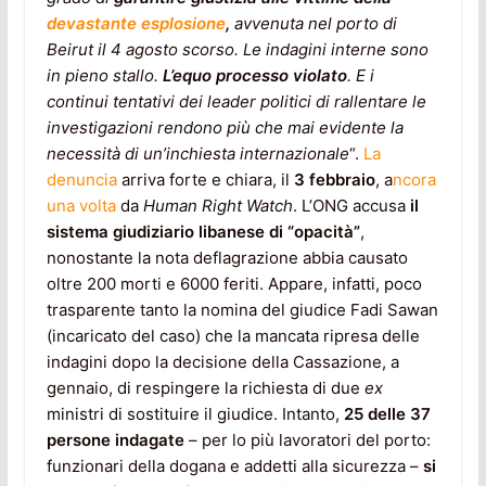
devastante esplosione
,
avvenuta nel porto di
Beirut il 4 agosto scorso. Le indagini interne sono
in pieno stallo.
L’equo processo violato
. E i
continui tentativi dei leader politici di rallentare le
investigazioni rendono più che mai evidente la
necessità di un’inchiesta internazionale
“.
La
denuncia
arriva forte e chiara, il
3 febbraio
, a
ncora
una volta
da
Human Right Watch
. L’ONG accusa
il
sistema giudiziario libanese di “opacità”
,
nonostante la nota deflagrazione abbia causato
oltre 200 morti e 6000 feriti. Appare, infatti, poco
trasparente tanto la nomina del giudice Fadi Sawan
(incaricato del caso) che la mancata ripresa delle
indagini dopo la decisione della Cassazione, a
gennaio, di respingere la richiesta di due
ex
ministri di sostituire il giudice. Intanto,
25 delle 37
persone indagate
– per lo più lavoratori del porto:
funzionari della dogana e addetti alla sicurezza –
si