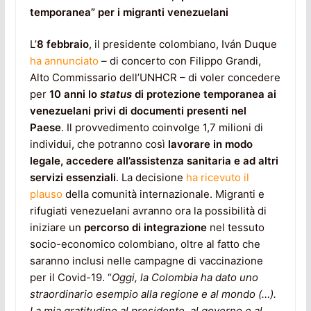
temporanea” per i migranti venezuelani
L’
8 febbraio
, il presidente colombiano, Iv
á
n Duque
ha annunciato
– di concerto con Filippo Grandi,
Alto Commissario dell’UNHCR – di voler concedere
per
10 anni lo
status
di protezione temporanea ai
venezuelani privi di documenti presenti nel
Paese
. Il provvedimento coinvolge 1,7 milioni di
individui, che potranno così
lavorare in modo
legale, accedere all’assistenza sanitaria e ad altri
servizi essenziali
. La decisione
ha ricevuto il
plauso
della comunità internazionale. Migranti e
rifugiati venezuelani avranno ora la possibilità di
iniziare un
percorso di integrazione
nel tessuto
socio-economico colombiano, oltre al fatto che
saranno inclusi nelle campagne di vaccinazione
per il Covid-19. “
Oggi, la Colombia ha dato uno
straordinario esempio alla regione e al mondo (…).
La mia gratitudine al presidente, al governo e al