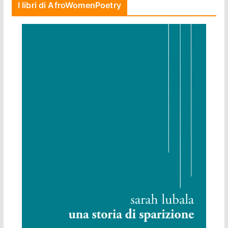
I libri di AfroWomenPoetry