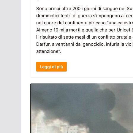
Sono ormai oltre 200 i giorni di sangue nel Sud
drammatici teatri di guerra s’impongono al cent
nel cuore del continente africano “una catastrofi
Almeno 10 mila morti e quella che per Unicef è 
il risultato di sette mesi di un conflitto brut
Darfur, a vent’anni dal genocidio, infuria la v
attenzione”.
Leggi di più