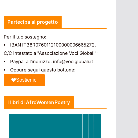
Partecipa al progetto
Per il tuo sostegno:
IBAN IT38R0760112100000006665272,
C/C intestato a "Associazione Voci Globali";
Paypal all'indirizzo: info@vociglobali.it
Oppure segui questo bottone:
Sostienici
I libri di AfroWomenPoetry