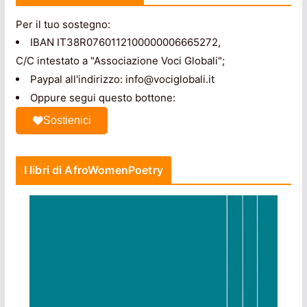
Per il tuo sostegno:
IBAN IT38R0760112100000006665272,
C/C intestato a "Associazione Voci Globali";
Paypal all'indirizzo: info@vociglobali.it
Oppure segui questo bottone:
Sostienici
I libri di AfroWomenPoetry