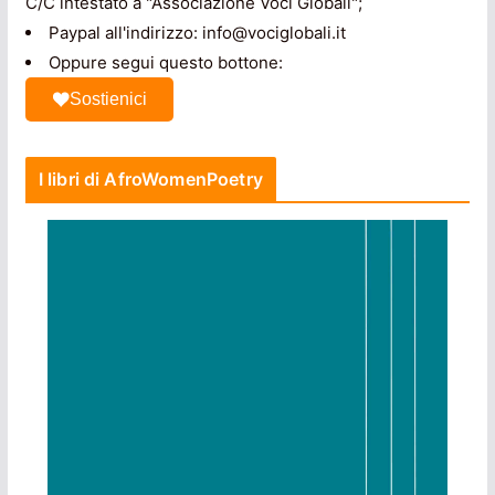
C/C intestato a "Associazione Voci Globali";
Paypal all'indirizzo: info@vociglobali.it
Oppure segui questo bottone:
Sostienici
I libri di AfroWomenPoetry