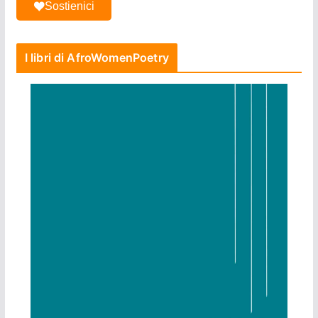
Sostienici
I libri di AfroWomenPoetry