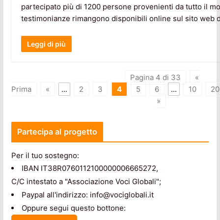
partecipato più di 1200 persone provenienti da tutto il m
testimonianze rimangono disponibili online sul sito web di
Leggi di più
Pagina 4 di 33
«
Prima
«
...
2
3
4
5
6
...
10
20
»
Partecipa al progetto
Per il tuo sostegno:
IBAN IT38R0760112100000006665272,
C/C intestato a "Associazione Voci Globali";
Paypal all'indirizzo: info@vociglobali.it
Oppure segui questo bottone: