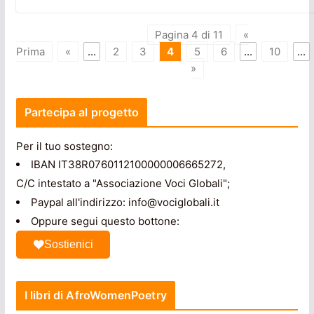
Pagina 4 di 11
«
Prima
«
...
2
3
4
5
6
...
10
...
»
Partecipa al progetto
Per il tuo sostegno:
IBAN IT38R0760112100000006665272,
C/C intestato a "Associazione Voci Globali";
Paypal all'indirizzo: info@vociglobali.it
Oppure segui questo bottone:
Sostienici
I libri di AfroWomenPoetry