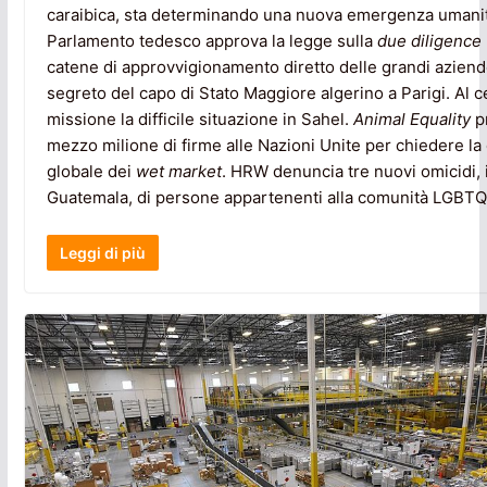
caraibica, sta determinando una nuova emergenza umanita
Parlamento tedesco approva la legge sulla
due diligence
catene di approvvigionamento diretto delle grandi aziende
segreto del capo di Stato Maggiore algerino a Parigi. Al c
missione la difficile situazione in Sahel.
Animal Equality
p
mezzo milione di firme alle Nazioni Unite per chiedere la
globale dei
wet market
. HRW denuncia tre nuovi omicidi, 
Guatemala, di persone appartenenti alla comunità LGBTQ
Leggi di più