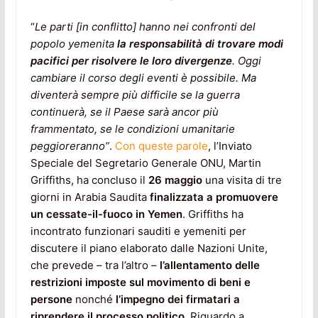
“
Le parti [in conflitto] hanno nei confronti del
popolo yemenita
la responsabilità di trovare modi
pacifici per risolvere le loro divergenze
. Oggi
cambiare il corso degli eventi è possibile. Ma
diventerà sempre più difficile se la guerra
continuerà, se il Paese sarà ancor più
frammentato, se le condizioni umanitarie
peggioreranno”
.
Con queste parole
, l’Inviato
Speciale del Segretario Generale ONU, Martin
Griffiths, ha concluso il
26 maggio
una visita di tre
giorni in Arabia Saudita
finalizzata a promuovere
un cessate-il-fuoco in Yemen
. Griffiths ha
incontrato funzionari sauditi e yemeniti per
discutere il piano elaborato dalle Nazioni Unite,
che prevede – tra l’altro –
l’allentamento delle
restrizioni imposte sul movimento di beni e
persone
nonché
l’impegno dei firmatari a
riprendere il processo politico
. Riguardo a