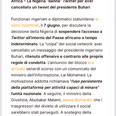
Africa – La Nigeria “banna”
Twitter
per aver
cancellato un
tweet
del presidente Buhari
Funzionari nigeriani e diplomatici statunitensi
si
sono incontrati
, il
7 giugno
, per discutere la
decisione della Nigeria di
sospendere l’accesso a
Twitter
all’interno del Paese africano a tempo
indeterminato
. La “colpa” del
social network
: aver
cancellato un messaggio del presidente nigeriano
Buhari,
ritenuto offensivo e contrario alle proprie
regole di condotta
. L’annuncio del blocco
era
arrivato
venerdì scorso con un comunicato del
ministro dell’Informazione, Lai Mohamed. La
motivazione addotta richiamava “
l’uso persistente
della piattaforma per attività capaci di minare”
l’unità nazionale
. A seguire, il ministro della
Giustizia, Abubakar Malami,
aveva dichiarato
che i
trasgressori del divieto di utilizzare il
social
sarebbero stati perseguiti. A sostegno della