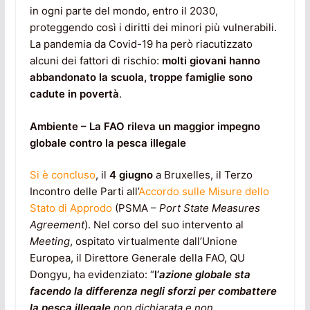
in ogni parte del mondo, entro il 2030,
proteggendo così i diritti dei minori più vulnerabili.
La pandemia da Covid-19 ha però riacutizzato
alcuni dei fattori di rischio:
molti giovani hanno
abbandonato la scuola, troppe famiglie sono
cadute in povertà
.
Ambiente – La FAO rileva un maggior impegno
globale contro la pesca illegale
Si è concluso
, il
4 giugno
a Bruxelles, il Terzo
Incontro delle Parti all’
Accordo sulle Misure dello
Stato di Approdo
(PSMA –
Port State Measures
Agreement
). Nel corso del suo intervento al
Meeting
, ospitato virtualmente dall’Unione
Europea, il Direttore Generale della FAO, QU
Dongyu, ha evidenziato: “
l’
azione globale sta
facendo la differenza negli sforzi per combattere
la pesca illegale
non dichiarata e non