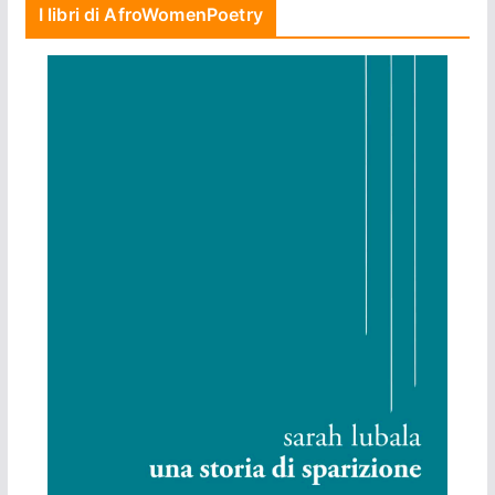
I libri di AfroWomenPoetry