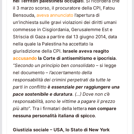
nei Territori palestinesi occupati
. Si ricorderà che
il 3 marzo scorso, il procuratore della CPI, Fatou
Bensouda,
aveva annunciato
l’apertura di
un’inchiesta sulle gravi violazioni dei diritti umani
commesse in Cisgiordania, Gerusalemme Est e
Striscia di Gaza a partire dal 13 giugno 2014, data
nella quale la Palestina ha accettato la
giurisdizione della CPI.
Israele aveva reagito
accusando
la Corte di antisemitismo e ipocrisia
.
“Secondo un principio ben consolidato
– si legge
nel documento –
l’accertamento della
responsabilità dei crimini perpetrati da tutte le
parti in conflitto
è essenziale per raggiungere una
pace sostenibile e duratura
. (…) Dove non c’è
responsabilità, sono le vittime a pagare il prezzo
più alto
“. Tra i firmatari della lettera
non compare
nessuna personalità italiana di spicco
.
Giustizia sociale – USA, lo Stato di New York