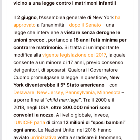
vicino a una legge contro i matrimoni infantili
Il
2 giugno
, l’Assemblea generale di New York
ha
approvato
all’unanimità –
dopo il Senato
– una
legge che interviene a
vietare senza deroghe le
unioni precoci
, portando a
18 anni l’età minima per
contrarre matrimonio
.
Si tratta di un’importante
modifica alla
vigente legislazione del 2017
, la quale
consente a un minore di 17 anni, previo consenso
dei genitori, di sposarsi. Qualora il Governatore
Cuomo promulgasse la legge in questione,
New
York diventerebbe il 5° Stato americano
– con
Delaware, New Jersey, Pennsylvania, Minnesota
–
a porre fine al “
child marriage”
. Tra il 2000 e il
2018, negli USA,
oltre 300.000 minori sono
convolati a nozze
. A livello globale, invece,
l’UNICEF parla
di circa
12 milioni di “sposi bambini”
ogni anno
. Le Nazioni Unite, nel 2016, hanno
avviato
un’iniziativa
volta a sradicare il fenomeno,