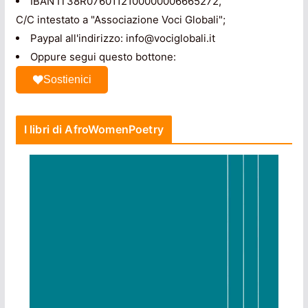
IBAN IT38R0760112100000006665272,
C/C intestato a "Associazione Voci Globali";
Paypal all'indirizzo: info@vociglobali.it
Oppure segui questo bottone:
Sostienici
I libri di AfroWomenPoetry