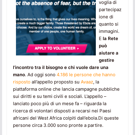
voglia di
partecipaz
ione di
quanto si
immagini.
E
la Rete
può
aiutare a
gestire
l’incontro tra il bisogno e chi vuole dare una
mano
. Ad oggi sono
4.186 le persone che hanno
risposto
all’appello proposto su
Avaaz
, la
piattaforma online che lancia campagne pubbliche
sui diritti e su temi civili e sociali. L’appello –
lanciato poco più di un mese fa – riguarda la
ricerca di volontari disposti a recarsi nei Paesi
africani del West Africa colpiti dall’ebola.Di queste
persone circa 3.000 sono pronte a partire.