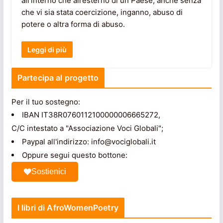
all’interno che all’esterno di un Paese, anche senza
che vi sia stata coercizione, inganno, abuso di
potere o altra forma di abuso.
Leggi di più
Partecipa al progetto
Per il tuo sostegno:
IBAN IT38R0760112100000006665272,
C/C intestato a "Associazione Voci Globali";
Paypal all'indirizzo: info@vociglobali.it
Oppure segui questo bottone:
Sostienici
I libri di AfroWomenPoetry