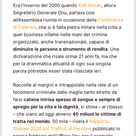
Era l’inverno del 2000 quando
Kofi Annan
, allora
Segretario Generale Onu, parlava così
all’Assemblea riunita in occasione della
Conferenza
di Palermo
, che si è fatta pietra miliare nella lotta a
quel
business
infame nelle mani del crimine
organizzato, anche transnazionale, capace di
diminuire le persone a strumento di rendita
. Una
dichiarazione che risale ormai 21 anni fa, ma che
per la drammatica attualità di ogni sua singola
parola potrebbe esser stata rilasciata ieri.
Raccolte ai margini e intrappolate nella rete di un
fenomeno criminale dalle maglie tanto strette da
farsi
catena intrisa spesso di sangue e sempre di
spregio per la vita e la dignità
, si stima – al ribasso
– che siano ad oggi almeno
40 milioni le vittime di
tratta nel mondo.
50 mila – rivela il
Rapporto
Globale 2020 sul Traffico di Persone
pubblicato lo
scorso febbraio dall’Ufficio Onu per il controllo