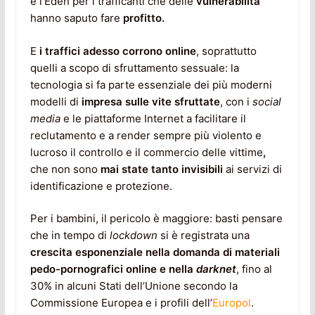
è l’Eden per i trafficanti che delle
vulnerabilità
hanno saputo fare
profitto.
E
i traffici adesso corrono online
, soprattutto
quelli a scopo di sfruttamento sessuale: la
tecnologia si fa parte essenziale dei più moderni
modelli di
impresa sulle vite sfruttate
, con i
social
media
e le piattaforme Internet a facilitare il
reclutamento e a render sempre più violento e
lucroso il controllo e il commercio delle vittime
,
che non sono
mai state tanto invisibili
ai servizi di
identificazione e protezione.
Per i bambini, il pericolo è maggiore: basti pensare
che in tempo di
lockdown
si è registrata una
crescita esponenziale
nella domanda di materiali
pedo-pornografici online e nella
darknet
, fino al
30% in alcuni Stati dell’Unione secondo la
Commissione Europea e i profili dell’
Europol
.