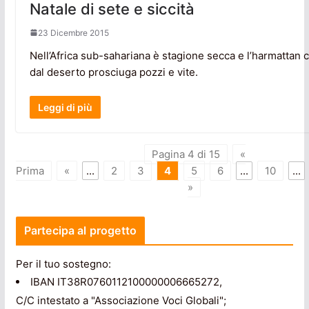
Natale di sete e siccità
23 Dicembre 2015
Nell’Africa sub-sahariana è stagione secca e l’harmattan c
dal deserto prosciuga pozzi e vite.
Leggi di più
Pagina 4 di 15
«
Prima
«
...
2
3
4
5
6
...
10
...
»
Partecipa al progetto
Per il tuo sostegno:
IBAN IT38R0760112100000006665272,
C/C intestato a "Associazione Voci Globali";