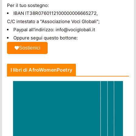
Per il tuo sostegno:
IBAN IT38R0760112100000006665272,
C/C intestato a "Associazione Voci Globali";
Paypal all'indirizzo: info@vociglobali.it
Oppure segui questo bottone:
Sostienici
I libri di AfroWomenPoetry