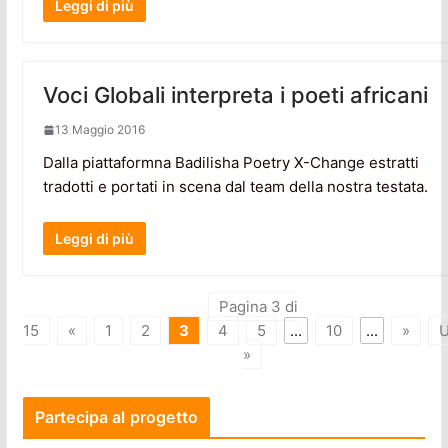
Leggi di più
Voci Globali interpreta i poeti africani
13 Maggio 2016
Dalla piattaformna Badilisha Poetry X-Change estratti
tradotti e portati in scena dal team della nostra testata.
Leggi di più
Pagina 3 di
15
«
1
2
3
4
5
...
10
...
»
U
»
Partecipa al progetto