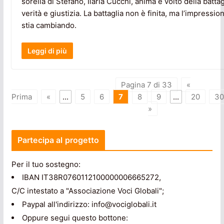
sorella di Stefano, Ilaria Cucchi, anima e volto della batta
verità e giustizia. La battaglia non è finita, ma l’impressio
stia cambiando.
Leggi di più
Pagina 7 di 33
«
Prima
«
...
5
6
7
8
9
...
20
30
»
Partecipa al progetto
Per il tuo sostegno:
IBAN IT38R0760112100000006665272,
C/C intestato a "Associazione Voci Globali";
Paypal all'indirizzo: info@vociglobali.it
Oppure segui questo bottone: