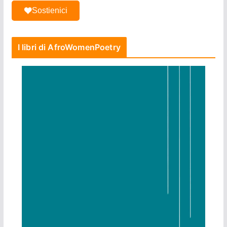
Sostienici
I libri di AfroWomenPoetry