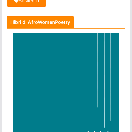
Sostienici
I libri di AfroWomenPoetry