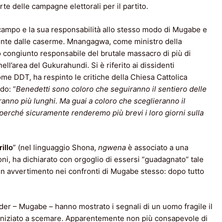
te delle campagne elettorali per il partito.
 campo e la sua responsabilità allo stesso modo di Mugabe e
ente dalle caserme. Mnangagwa, come ministro della
 congiunto responsabile del brutale massacro di più di
ell’area del Gukurahundi. Si è riferito ai dissidenti
ome DDT, ha respinto le critiche della Chiesa Cattolica
do: “
Benedetti sono coloro che seguiranno il sentiero delle
saranno più lunghi. Ma guai a coloro che sceglieranno il
, perché sicuramente renderemo più brevi i loro giorni sulla
illo
” (nel linguaggio Shona,
ngwena
è associato a una
ni, ha dichiarato con orgoglio di essersi “guadagnato” tale
un avvertimento nei confronti di Mugabe stesso: dopo tutto
.
er – Mugabe – hanno mostrato i segnali di un uomo fragile il
a iniziato a scemare. Apparentemente non più consapevole di