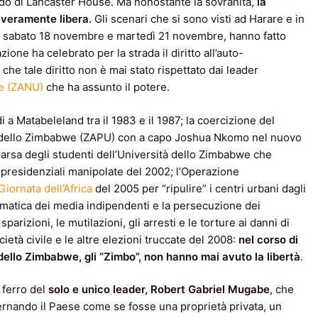
ordo di Lancaster House. Ma nonostante la sovranità,
la
 veramente libera.
Gli scenari che si sono visti ad Harare e in
za, sabato 18 novembre e martedì 21 novembre, hanno fatto
ione ha celebrato per la strada il diritto all’auto-
che tale diritto non è mai stato rispettato dai leader
we (ZANU)
che ha assunto il potere.
a Matabeleland tra il 1983 e il 1987; la coercizione del
ale dello Zimbabwe (ZAPU) con a capo Joshua Nkomo nel nuovo
parsa degli studenti dell’Università dello Zimbabwe che
i presidenziali manipolate del 2002; l’Operazione
Giornata dell’Africa
del 2005 per “ripulire” i centri urbani dagli
tematica dei media indipendenti e la persecuzione dei
 sparizioni, le mutilazioni, gli arresti e le torture ai danni di
società civile e le altre elezioni truccate del 2008:
nel corso di
ello Zimbabwe, gli “Zimbo”, non hanno mai avuto la libertà
.
i ferro del
solo e unico leader, Robert Gabriel Mugabe
, che
rnando il Paese come se fosse una proprietà privata, un