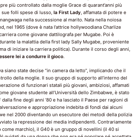
re più controllato dalla moglie Grace di quarant’anni più
e sue folli spese di lusso,
la First Lady
, affamata di potere e
 Mnangwaga nella successione al marito. Nata nella noiosa
nd, nel 1965 (dove è nata l’attrice hollywoodiana Charlize
a carriera come giovane dattilografa per Mugabe. Poi è
durante la malattia della first lady Sally Mugabe, proveniente
di iniziare la carriera politica). Durante il corso degli anni,
essere lei a condurre il gioco
.
siano state decise “in camera da letto”, implicando che il
trollo della moglie. Il suo gruppo di supporto all’interno del
azione di funzionari statali più giovani, ambiziosi, affamati
ome giovane studente all’Università dello Zimbabwe, è stato
 dalla fine degli anni ‘80 e ha lasciato il Paese per ragioni di
alversazione e appropriazione indebita di fondi dai alcuni
bwe nel 2000 diventando un esecutore dei metodi della polizia
avviato la repressione dei media indipendenti. Contrariamente
lo come marchio), il G40 è un gruppo di novellini (il 40 si
età) guidati da una donna che non era né popolare né accettata