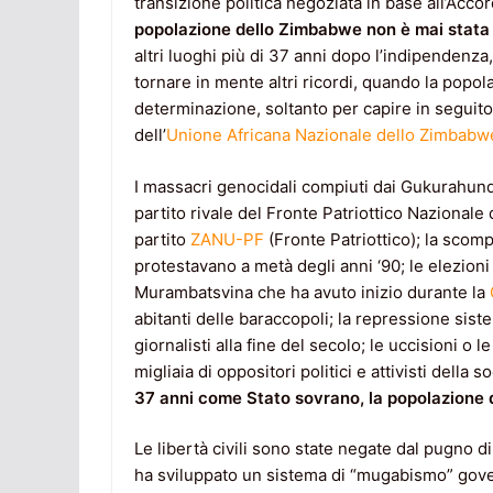
transizione politica negoziata in base all’Acc
popolazione dello Zimbabwe non è mai stata
altri luoghi più di 37 anni dopo l’indipenden
tornare in mente altri ricordi, quando la popolaz
determinazione, soltanto per capire in seguito 
dell’
Unione Africana Nazionale dello Zimbab
I massacri genocidali compiuti dai Gukurahundi 
partito rivale del Fronte Patriottico Nazion
partito
ZANU-PF
(Fronte Patriottico); la scom
protestavano a metà degli anni ‘90; le elezion
Murambatsvina che ha avuto inizio durante la
abitanti delle baraccopoli; la repressione sis
giornalisti alla fine del secolo; le uccisioni o le
migliaia di oppositori politici e attivisti della 
37 anni come Stato sovrano, la popolazione d
Le libertà civili sono state negate dal pugno d
ha sviluppato un sistema di “mugabismo” gove