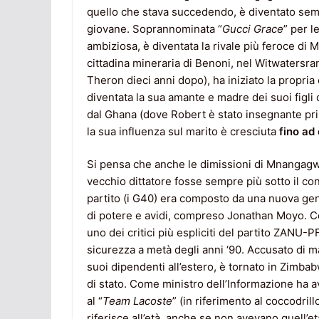
quello che stava succedendo, è diventato semp
giovane. Soprannominata “
Gucci Grace
” per l
ambiziosa, è diventata la rivale più feroce di
cittadina mineraria di Benoni, nel Witwatersra
Theron dieci anni dopo), ha iniziato la propri
diventata la sua amante e madre dei suoi figli 
dal Ghana (dove Robert è stato insegnante prima 
la sua influenza sul marito è cresciuta
fino ad 
Si pensa che anche le dimissioni di Mnangagwa 
vecchio dittatore fosse sempre più sotto il con
partito (i G40) era composto da una nuova gener
di potere e avidi, compreso Jonathan Moyo. C
uno dei critici più espliciti del partito ZANU-PF
sicurezza a metà degli anni ‘90. Accusato di m
suoi dipendenti all’estero, è tornato in Zimba
di stato. Come ministro dell’Informazione ha 
al “
Team Lacoste
” (in riferimento al coccodril
riferisce all’età, anche se non avevano quell’