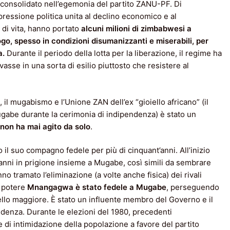
re consolidato nell’egemonia del partito ZANU-PF. Di
pressione politica unita al declino economico e al
di vita, hanno portato
alcuni milioni di zimbabwesi a
ogo, spesso in condizioni disumanizzanti e miserabili, per
a.
Durante il periodo della lotta per la liberazione, il regime ha
vasse in una sorta di esilio piuttosto che resistere al
o, il mugabismo e l’Unione ZAN dell’ex “gioiello africano” (il
gabe durante la cerimonia di indipendenza) è stato un
on ha mai agito da solo
.
o il suo compagno fedele per più di cinquant’anni. All’inizio
anni in prigione insieme a Mugabe, così simili da sembrare
o tramato l’eliminazione (a volte anche fisica) dei rivali
di potere
Mnangagwa è stato fedele a Mugabe
, perseguendo
tello maggiore. È stato un influente membro del Governo e il
ndenza. Durante le elezioni del 1980, precedenti
 di intimidazione della popolazione a favore del partito