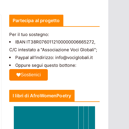
Partecipa al progetto
Per il tuo sostegno:
IBAN IT38R0760112100000006665272,
C/C intestato a "Associazione Voci Globali";
Paypal all'indirizzo: info@vociglobali.it
Oppure segui questo bottone:
Sostienici
I libri di AfroWomenPoetry