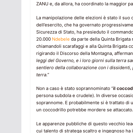
ZANU e, da allora, ha coordinato la maggior par
La manipolazione delle elezioni è stato il suo
dell’esercito, che ha governato progressivam
Sicurezza di Stato, ha presieduto il commando
20.000
Ndebele
da parte della Quinta Brigata n
chiamandoli scarafaggi e alla Quinta Brigata c
rigirando il Discorso della Montagna, afferman
leggi del Governo, e i loro giorni sulla terra 
sentiero della collaborazione con i dissidenti
terra.”
Non a caso è stato soprannominato “
il coccodr
persona subdola e crudele). In diverse occasio
soprannome. E probabilmente si è trattato di 
un coccodrillo potrebbe mordere se attaccato
Le apparenze pubbliche di questo vecchio lead
cui talento di stratega scaltro e ingegnoso h