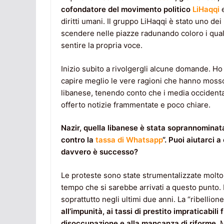
cofondatore del movimento politico
LiHaqqi
e
diritti umani. Il gruppo LiHaqqi è stato uno dei
scendere nelle piazze radunando coloro i qual
sentire la propria voce.
Inizio subito a rivolgergli alcune domande. Ho
capire meglio le vere ragioni che hanno mosso
libanese, tenendo conto che i media occident
offerto notizie frammentate e poco chiare.
Nazir, quella libanese è stata soprannominata
contro la
tassa di Whatsapp
“. Puoi aiutarci 
davvero è successo?
Le proteste sono state strumentalizzate molto
tempo che si sarebbe arrivati a questo punto.
soprattutto negli ultimi due anni. La “ribellion
all’impunità, ai tassi di prestito impraticabili
disoccupazione e alla mancanza di riforme
. 