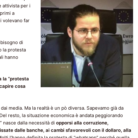
 attivista per i
 primi a
i volevano far
 bisogno di
 la protesta
ali hanno
 la “protesta
a capire cosa
 dai media. Ma la realtà è un pò diversa. Sapevamo già da
 Del resto, la situazione economica è andata peggiorando
e” nasce dalla necessità di
opporsi alla
corruzione,
 fissate dalle banche, ai cambi sfavorevoli con il dollaro, alla
Molti l’hanno definita la protesta di “whatsapp” perché quella