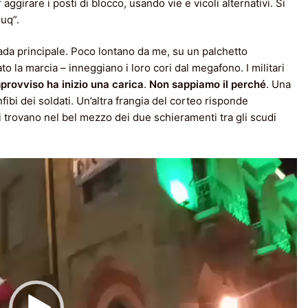
aggirare i posti di blocco, usando vie e vicoli alternativi. Si
uq”.
rada principale. Poco lontano da me, su un palchetto
o la marcia – inneggiano i loro cori dal megafono. I militari
provviso ha inizio una carica
.
Non sappiamo il perché
. Una
nfibi dei soldati. Un’altra frangia del corteo risponde
i si trovano nel bel mezzo dei due schieramenti tra gli scudi