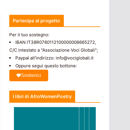
Partecipa al progetto
Per il tuo sostegno:
IBAN IT38R0760112100000006665272,
C/C intestato a "Associazione Voci Globali";
Paypal all'indirizzo: info@vociglobali.it
Oppure segui questo bottone:
Sostienici
I libri di AfroWomenPoetry