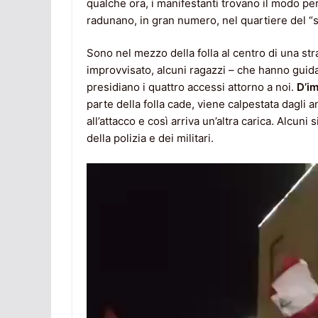
qualche ora, i manifestanti trovano il modo per 
radunano, in gran numero, nel quartiere del “s
Sono nel mezzo della folla al centro di una st
improvvisato, alcuni ragazzi – che hanno guidat
presidiano i quattro accessi attorno a noi.
D’im
parte della folla cade, viene calpestata dagli a
all’attacco e così arriva un’altra carica. Alcun
della polizia e dei militari.
Video
Player