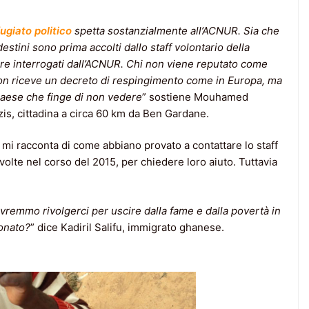
fugiato politico
spetta sostanzialmente all’ACNUR. Sia che
destini sono prima accolti dallo staff volontario della
re interrogati dall’ACNUR. Chi non viene reputato come
 non riceve un decreto di respingimento come in Europa, ma
Paese che finge di non vedere
” sostiene Mouhamed
zis, cittadina a circa 60 km da Ben Gardane.
i racconta di come abbiano provato a contattare lo staff
lte nel corso del 2015, per chiedere loro aiuto. Tuttavia
ovremmo rivolgerci per uscire dalla fame e dalla povertà in
onato?
” dice Kadiril Salifu, immigrato ghanese.