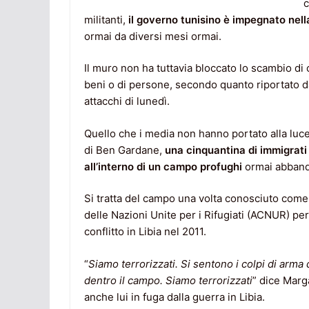
c
militanti,
il governo tunisino è impegnato nel
ormai da diversi mesi ormai.
Il muro non ha tuttavia bloccato lo scambio di c
beni o di persone, secondo quanto riportato da
attacchi di lunedì.
Quello che i media non hanno portato alla luce di
di Ben Gardane,
una cinquantina di immigrati
all’interno di un campo profughi
ormai abbando
Si tratta del campo una volta conosciuto come
delle Nazioni Unite per i Rifugiati (ACNUR) per
conflitto in Libia nel 2011.
“
Siamo terrorizzati. Si sentono i colpi di arma 
dentro il campo. Siamo terrorizzati
” dice Marg
anche lui in fuga dalla guerra in Libia.