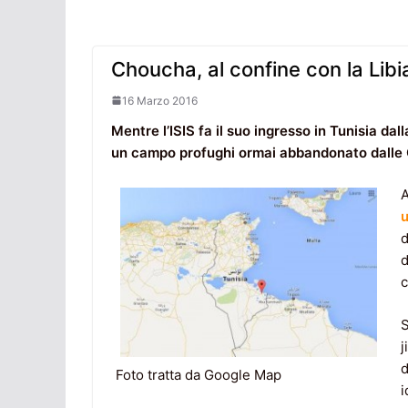
Choucha, al confine con la Libi
16 Marzo 2016
Mentre l
’
ISIS fa il suo ingresso in Tunisia dal
un campo profughi ormai abbandonato dalle 
A
u
d
c
S
j
d
Foto tratta da Google Map
i