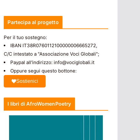
Partecipa al progetto
Per il tuo sostegno:
IBAN IT38R0760112100000006665272,
C/C intestato a "Associazione Voci Globali";
Paypal all'indirizzo: info@vociglobali.it
Oppure segui questo bottone:
Sostienici
I libri di AfroWomenPoetry