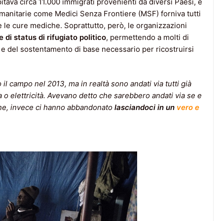
tava circa 11.000 immigrati provenienti da diversi Paesi, e
manitarie come Medici Senza Frontiere (MSF) forniva tutti
a e le cure mediche. Soprattutto, però, le organizzazioni
 di status di rifugiato politico
, permettendo a molti di
 e del sostentamento di base necessario per ricostruirsi
l campo nel 2013, ma in realtà sono andati via tutti già
 o elettricità. Avevano detto che sarebbero andati via se e
one, invece ci hanno abbandonato
lasciandoci in un
vero e