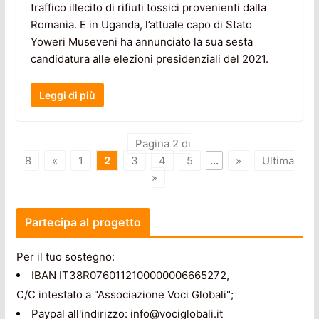
traffico illecito di rifiuti tossici provenienti dalla
Romania. E in Uganda, l’attuale capo di Stato
Yoweri Museveni ha annunciato la sua sesta
candidatura alle elezioni presidenziali del 2021.
Leggi di più
Pagina 2 di
8
«
1
2
3
4
5
...
»
Ultima
»
Partecipa al progetto
Per il tuo sostegno:
IBAN IT38R0760112100000006665272,
C/C intestato a "Associazione Voci Globali";
Paypal all'indirizzo: info@vociglobali.it