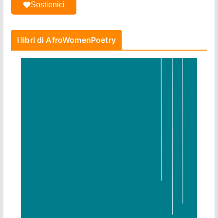
Sostienici
I libri di AfroWomenPoetry