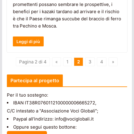
promettenti possano sembrare le prospettive, i
benefici per i kazaki tardano ad arrivare e il rischio
è che il Paese rimanga succube del braccio di ferro
tra Pechino e Mosca.
Leggi di più
Pagina 2 di 4
«
1
2
3
4
»
Partecipa al progetto
Per il tuo sostegno:
IBAN IT38R0760112100000006665272,
C/C intestato a "Associazione Voci Globali";
Paypal all'indirizzo: info@vociglobali.it
Oppure segui questo bottone: