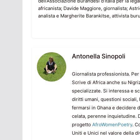
dell’Associazione Burandesi d’Italia per la legal
africanista; Davide Maggiore, giornalista; Astr
analista e Margherite Barankitse, attivista bur
Antonella Sinopoli
Giornalista professionista. Per
Scrive di Africa anche su Nigri
specializzate. Si interessa e sc
diritti umani, questioni sociali
fermarsi in Ghana e decidere di 
celata, perenne inquietudine. D
progetto
AfroWomenPoetry
. C
Uniti e Unici nel valore della di