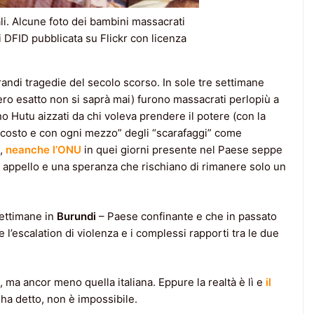
i. Alcune foto dei bambini massacrati
 di DFID pubblicata su Flickr con licenza
randi tragedie del secolo scorso. In sole tre settimane
ero esatto non si saprà mai) furono massacrati perlopiù a
no Hutu aizzati da chi voleva prendere il potere (con la
i costo e con ogni mezzo” degli “scarafaggi” come
,
neanche l’ONU
in quei giorni presente nel Paese seppe
Un appello e una speranza che rischiano di rimanere solo un
ettimane in
Burundi
– Paese confinante e che in passato
 l’escalation di violenza e i complessi rapporti tra le due
 ma ancor meno quella italiana. Eppure la realtà è lì e
il
a detto, non è impossibile.