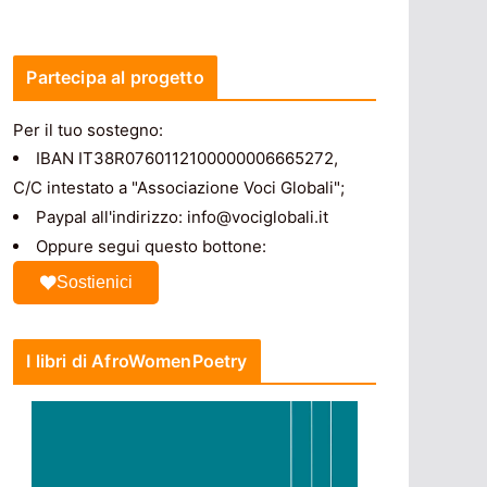
Partecipa al progetto
Per il tuo sostegno:
IBAN IT38R0760112100000006665272,
C/C intestato a "Associazione Voci Globali";
Paypal all'indirizzo: info@vociglobali.it
Oppure segui questo bottone:
Sostienici
I libri di AfroWomenPoetry