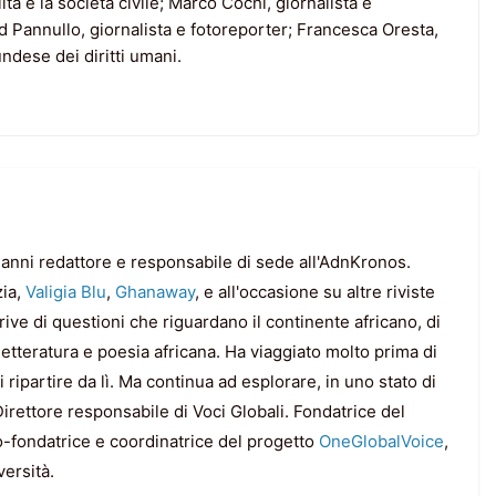
ità e la società civile; Marco Cochi, giornalista e
id Pannullo, giornalista e fotoreporter; Francesca Oresta,
undese dei diritti umani.
 anni redattore e responsabile di sede all'AdnKronos.
zia,
Valigia Blu
,
Ghanaway
, e all'occasione su altre riviste
rive di questioni che riguardano il continente africano, di
, letteratura e poesia africana. Ha viaggiato molto prima di
ripartire da lì. Ma continua ad esplorare, in uno stato di
irettore responsabile di Voci Globali. Fondatrice del
o-fondatrice e coordinatrice del progetto
OneGlobalVoice
,
versità.