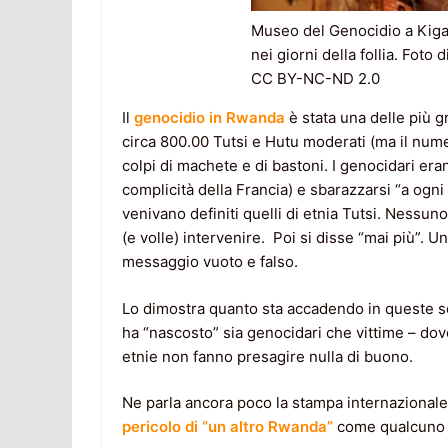
Museo del Genocidio a Kigal
nei giorni della follia. Foto
CC BY-NC-ND 2.0
Il
genocidio in Rwanda
è stata una delle più g
circa 800.00 Tutsi e Hutu moderati (ma il num
colpi di machete e di bastoni. I genocidari era
complicità della Francia) e sbarazzarsi “a ogn
venivano definiti quelli di etnia Tutsi. Nessuno
(e volle) intervenire. Poi si disse “mai più”. 
messaggio vuoto e falso.
Lo dimostra quanto sta accadendo in queste s
ha “nascosto” sia genocidari che vittime – dove
etnie non fanno presagire nulla di buono.
Ne parla ancora poco la stampa internazionale,
pericolo di “un altro Rwanda”
come qualcuno h