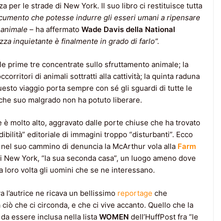
a per le strade di New York. Il suo libro ci restituisce tutta
ocumento che potesse indurre gli esseri umani a ripensare
 animale
– ha affermato
Wade Davis della National
zza inquietante è finalmente in grado di farlo”.
 le prime tre concentrate sullo sfruttamento animale; la
corritori di animali sottratti alla cattività; la quinta raduna
esto viaggio porta sempre con sé gli sguardi di tutte le
 che suo malgrado non ha potuto liberare.
ce è molto alto, aggravato dalle porte chiuse che ha trovato
dibilità” editoriale di immagini troppo “disturbanti”. Ecco
a nel suo cammino di denuncia la McArthur vola alla
Farm
 di New York, “la sua seconda casa”, un luogo ameno dove
 a loro volta gli uomini che se ne interessano.
 l’autrice ne ricava un bellissimo
reportage
che
iò che ci circonda, e che ci vive accanto. Quello che la
da essere inclusa nella lista
WOMEN
dell’HuffPost fra “le