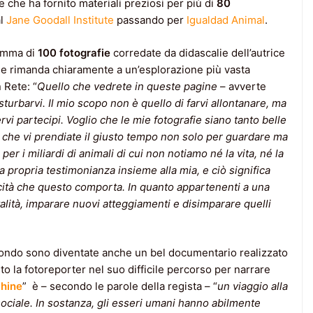
 e che ha fornito materiali preziosi per più di
80
l
Jane Goodall Institute
passando per
Igualdad Animal
.
summa di
100 fotografie
corredate da didascalie dell’autrice
he rimanda chiaramente a un’esplorazione più vasta
 Rete: “
Quello che vedrete in queste pagine
– avverte
turbarvi. Il mio scopo non è quello di farvi allontanare, ma
ervi partecipi. Voglio che le mie fotografie siano tanto belle
o che vi prendiate il giusto tempo non solo per guardare ma
r i miliardi di animali di cui non notiamo né la vita, né la
a propria testimonianza insieme alla mia, e ciò significa
icità che questo comporta. In quanto appartenenti a una
lità, imparare nuovi atteggiamenti e disimparare quelli
 mondo sono diventate anche un bel documentario realizzato
to la fotoreporter nel suo difficile percorso per narrare
chine
” è – secondo le parole della regista – “
un viaggio alla
ciale. In sostanza, gli esseri umani hanno abilmente