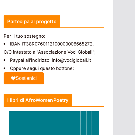
Partecipa al progetto
Per il tuo sostegno:
IBAN IT38R0760112100000006665272,
C/C intestato a "Associazione Voci Globali";
Paypal all'indirizzo: info@vociglobali.it
Oppure segui questo bottone:
Sostienici
I libri di AfroWomenPoetry