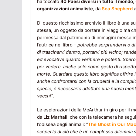
ha toccato
40 Paesi diversi in tutto il mondo
,
organizzazioni animaliste
, da
Sea Shepherd
a
Di questo ricchissimo archivio il libro è una 
stessa, un oggetto da portare in viaggio ma c
permessa dal patrimonio di immagini messe in
l’autrice nel libro –
potrebbe sorprendervi o dis
di trascinarvi dentro, portarvi più vicino; rend
ed evocative quanto veritiere e potenti. Sper
per vedere, anche solo come gesto di rispetto pe
morte. Guardare questo libro significa offrire l
anche confrontarsi con la crudeltà e la compl
specie, è necessario adottare una nuova menta
vecchi”
.
Le esplorazioni della McArthur in giro per il
da
Liz Marhall
, che con la telecamera ha segui
l’odissea degli animali: “
The Ghost in Our Ma
scoperta di ciò che è un complesso dilemma so