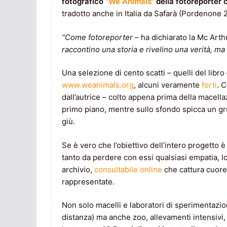
fotografico “
We Animals
“
della fotoreporter
tradotto anche in Italia da Safarà (Pordenone 
“
Come fotoreporter –
ha dichiarato la Mc Arth
raccontino una storia e rivelino una verità, m
Una selezione di cento scatti – quelli del libro 
www.weanimals.org
, alcuni veramente
forti
. 
dall’autrice – colto appena prima della macella
primo piano, mentre sullo sfondo spicca un grup
giù.
Se è vero che l’obiettivo dell’intero progetto
tanto da perdere con essi qualsiasi empatia, 
archivio,
consultabile online
che cattura cuore 
rappresentate.
Non solo macelli e laboratori di sperimentazi
distanza) ma anche zoo, allevamenti intensivi, 