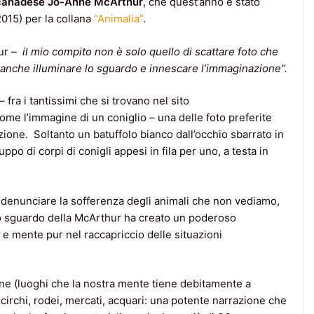
 canadese Jo-Anne McArthur
, che quest’anno è stato
2015) per la collana
“Animalia”
.
ur
– il mio compito non è solo quello di scattare foto che
a anche illuminare lo sguardo e innescare l’immaginazione”.
– fra i tantissimi che si trovano nel sito
Come l’immagine di un coniglio – una delle foto preferite
zione. Soltanto un batuffolo bianco dall’occhio sbarrato in
po di corpi di conigli appesi in fila per uno, a testa in
 è denunciare la sofferenza degli animali che non vediamo,
lo sguardo della McArthur ha creato un poderoso
e mente pur nel raccapriccio delle situazioni
one (luoghi che la nostra mente tiene debitamente a
circhi, rodei, mercati, acquari: una potente narrazione che