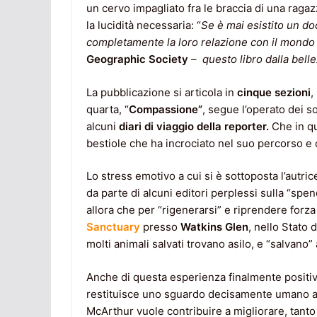
un cervo impagliato fra le braccia di una ragazz
la lucidità necessaria: “
Se è mai esistito un d
completamente la loro relazione con il mondo
Geographic Society
–
questo libro dalla belle
La pubblicazione si articola in
cinque sezioni
,
quarta, “
Compassione”
, segue l’operato dei soc
alcuni
diari di viaggio della reporter.
Che in qu
bestiole che ha incrociato nel suo percorso e
Lo stress emotivo a cui si è sottoposta l’autri
da parte di alcuni editori perplessi sulla “spen
allora che per “rigenerarsi” e riprendere forz
Sanctuary
presso
Watkins Glen
, nello Stato
molti animali salvati trovano asilo, e “salvano”
Anche di questa esperienza finalmente positiva
restituisce uno sguardo decisamente umano a c
McArthur vuole contribuire a migliorare, tanto 