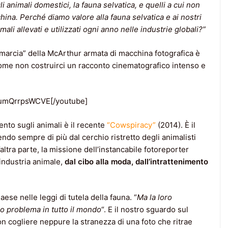
gli animali domestici, la fauna selvatica, e quelli a cui non
china
. Perché diamo valore alla fauna selvatica e ai nostri
ali allevati e utilizzati ogni anno nelle industrie globali?”
a “marcia” della McArthur armata di macchina fotografica è
 Come non costruirci un racconto cinematografico intenso e
=umQrrpsWCVE[/youtube]
nto sugli animali è il recente
“Cowspiracy”
(2014). È il
ndo sempre di più dal cerchio ristretto degli animalisti
altra parte, la missione dell’instancabile fotoreporter
’industria animale,
dal cibo alla moda, dall’intrattenimento
se nelle leggi di tutela della fauna. “
Ma la loro
ero problema in tutto il mondo
“. E il nostro sguardo sul
 cogliere neppure la stranezza di una foto che ritrae