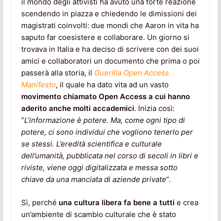
il mondo degli attivisti ha avuto una forte reazione
scendendo in piazza e chiedendo le dimissioni dei
magistrati coinvolti: due mondi che Aaron in vita ha
saputo far coesistere e collaborare. Un giorno si
trovava in Italia e ha deciso di scrivere con dei suoi
amici e collaboratori un documento che prima o poi
passerà alla storia, il
Guerilla Open Access
Manifesto
, il quale ha dato vita ad un vasto
movimento chiamato Open Access a cui hanno
aderito anche molti accademici
. Inizia così:
“
L’informazione è potere. Ma, come ogni tipo di
potere, ci sono individui che vogliono tenerlo per
se stessi. L’eredità scientifica e culturale
dell’umanità, pubblicata nel corso di secoli in libri e
riviste, viene oggi digitalizzata e messa sotto
chiave da una manciata di aziende private
”.
Sì, perché
una cultura libera fa bene a tutti
e crea
un’ambiente di scambio culturale che è stato