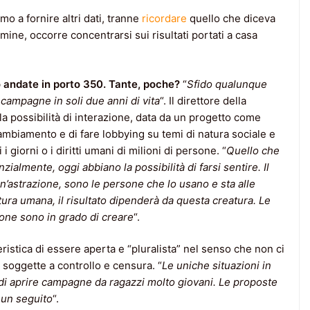
o a fornire altri dati, tranne
ricordare
quello che diceva
ine, occorre concentrarsi sui risultati portati a casa
o andate in porto 350. Tante, poche?
“
Sfido qualunque
campagne in soli due anni di vita
“. Il direttore della
lla possibilità di interazione, data da un progetto come
mbiamento e di fare lobbying su temi di natura sociale e
 i giorni o i diritti umani di milioni di persone. “
Quello che
nzialmente, oggi abbiano la possibilità di farsi sentire. Il
astrazione, sono le persone che lo usano e sta alle
tura umana, il risultato dipenderà da questa creatura. Le
sone sono in grado di creare
“.
eristica di essere aperta e “pluralista” nel senso che non ci
 soggette a controllo e censura. “
Le uniche situazioni in
’ di aprire campagne da ragazzi molto giovani. Le proposte
 un seguito
“.