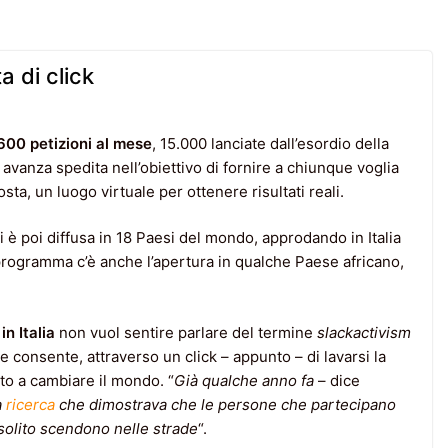
a di click
600 petizioni al mese
, 15.000 lanciate dall’esordio della
) avanza spedita nell’obiettivo di fornire a chiunque voglia
sta, un luogo virtuale per ottenere risultati reali.
 è poi diffusa in 18 Paesi del mondo, approdando in Italia
 programma c’è anche l’apertura in qualche Paese africano,
n Italia
non vuol sentire parlare del termine
slackactivism
he consente, attraverso un click – appunto – di lavarsi la
to a cambiare il mondo. “
Già qualche anno fa
– dice
a
ricerca
che dimostrava che le persone che partecipano
 solito scendono nelle strade
“.