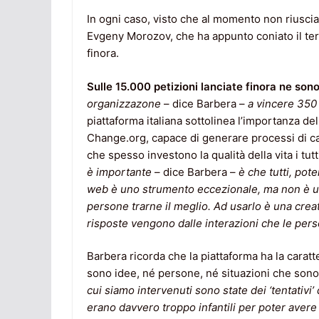
In ogni caso, visto che al momento non riusciam
Evgeny Morozov, che ha appunto coniato il term
finora.
Sulle 15.000 petizioni lanciate finora ne son
organizzazone
– dice Barbera –
a vincere 350 
piattaforma italiana sottolinea l’importanza de
Change.org, capace di generare processi di ca
che spesso investono la qualità della vita i tutti
è importante
– dice Barbera –
è che tutti, pote
web è uno strumento eccezionale, ma non è un’
persone trarne il meglio. Ad usarlo è una crea
risposte vengono dalle interazioni che le per
Barbera ricorda che la piattaforma ha la caratt
sono idee, né persone, né situazioni che sono
cui siamo intervenuti sono state dei ‘tentativi
erano davvero troppo infantili per poter avere