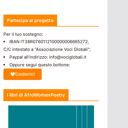
Partecipa al progetto
Per il tuo sostegno:
IBAN IT38R0760112100000006665272,
C/C intestato a "Associazione Voci Globali";
Paypal all'indirizzo: info@vociglobali.it
Oppure segui questo bottone:
Sostienici
I libri di AfroWomenPoetry