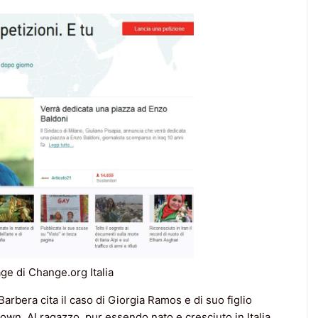
e di Change.org Italia
arbera cita il caso di Giorgia Ramos e di suo figlio
wn. Al ragazzo, pur essendo nato e cresciuto in Italia,