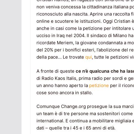
non veniva concessa la cittadinanza italiana p
riconosciuto alla nascita. Aprire una raccolta f
online e scuotere le istituzioni. Oggi Cristian 
anche in casi come la petizione per intitolare u
ucciso in Iraq nel 2004. Il sindaco di Milano h
ricordate Meriem, la giovane condannata a mor
del 20% per i bonifici esteri, l’abolizione del r
della pace… Le trovate
qui
, tutte le petizioni
A fronte di queste
ce n’è qualcuna che ha las
di Radio Kaos Italis, prima radio per sordi e ge
un anno hanno aperto la
petizione
per il ricon
cose sono ancora in stallo.
Comunque Change.org prosegue la sua marcia. 
un team è di tre persone ma sostenitori come
international. E continua a mobilitare migliaia
dati – quelle tra i 45 e i 65 anni di età.