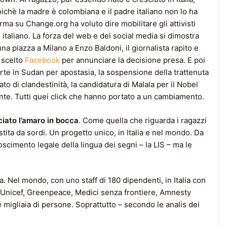
oichè la madre è colombiana e il padre italiano non lo ha
irma su Change.org ha voluto dire mobilitare gli attivisti
è italiano. La forza del web e dei social media si dimostra
na piazza a Milano a Enzo Baldoni, il giornalista rapito e
a scelto
Facebook
per annunciare la decisione presa. E poi
te in Sudan per apostasia, la sospensione della trattenuta
eato di clandestinità, la candidatura di Malala per il Nobel
 vinte. Tutti quei click che hanno portato a un cambiamento.
ciato l’amaro in bocca
. Come quella che riguarda i ragazzi
stita da sordi. Un progetto unico, in Italia e nel mondo. Da
oscimento legale della lingua dei segni – la LIS – ma le
Nel mondo, con uno staff di 180 dipendenti, in Italia con
 Unicef, Greenpeace, Medici senza frontiere, Amnesty
 e migliaia di persone. Soprattutto – secondo le analis dei