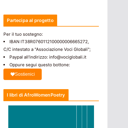
Partecipa al progetto
Per il tuo sostegno:
IBAN IT38R0760112100000006665272,
C/C intestato a "Associazione Voci Globali";
Paypal all'indirizzo: info@vociglobali.it
Oppure segui questo bottone:
Sostienici
I libri di AfroWomenPoetry