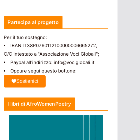
Partecipa al progetto
Per il tuo sostegno:
IBAN IT38R0760112100000006665272,
C/C intestato a "Associazione Voci Globali";
Paypal all'indirizzo: info@vociglobali.it
Oppure segui questo bottone:
Sostienici
I libri di AfroWomenPoetry