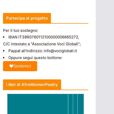
Partecipa al progetto
Per il tuo sostegno:
IBAN IT38R0760112100000006665272,
C/C intestato a "Associazione Voci Globali";
Paypal all'indirizzo: info@vociglobali.it
Oppure segui questo bottone:
Sostienici
I libri di AfroWomenPoetry