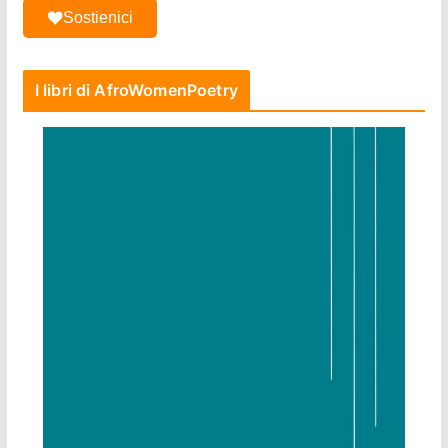
Sostienici
I libri di AfroWomenPoetry