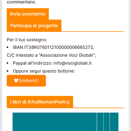
commentare.
Partecipa al progetto
Per il tuo sostegno:
IBAN IT38R0760112100000006665272,
C/C intestato a "Associazione Voci Globali";
Paypal all'indirizzo: info@vociglobali.it
Oppure segui questo bottone:
Sostienici
I libri di AfroWomenPoetry