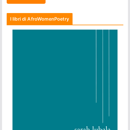
I libri di AfroWomenPoetry