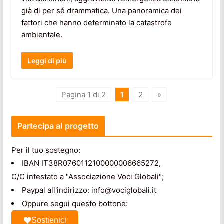
già di per sé drammatica. Una panoramica dei
fattori che hanno determinato la catastrofe
ambientale.
Leggi di più
Pagina 1 di 2
1
2
»
Partecipa al progetto
Per il tuo sostegno:
IBAN IT38R0760112100000006665272,
C/C intestato a "Associazione Voci Globali";
Paypal all'indirizzo: info@vociglobali.it
Oppure segui questo bottone:
Sostienici