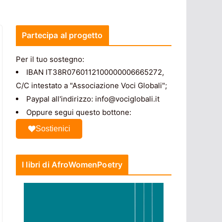
Partecipa al progetto
Per il tuo sostegno:
IBAN IT38R0760112100000006665272,
C/C intestato a "Associazione Voci Globali";
Paypal all'indirizzo: info@vociglobali.it
Oppure segui questo bottone:
Sostienici
I libri di AfroWomenPoetry