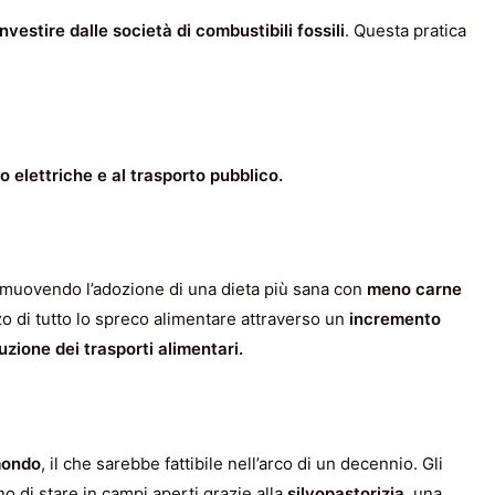
investire dalle società di combustibili fossili
. Questa pratica
o elettriche e al trasporto pubblico.
muovendo l’adozione di una dieta più sana con
meno carne
o di tutto lo spreco alimentare attraverso un
incremento
uzione dei trasporti alimentari.
 mondo
, il che sarebbe fattibile nell’arco di un decennio. Gli
 di stare in campi aperti grazie alla
silvopastorizia,
una