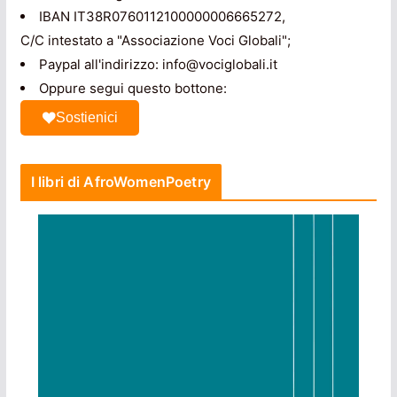
IBAN IT38R0760112100000006665272,
C/C intestato a "Associazione Voci Globali";
Paypal all'indirizzo: info@vociglobali.it
Oppure segui questo bottone:
Sostienici
I libri di AfroWomenPoetry