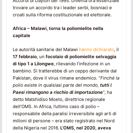
Accordi di Dayton del 1995. Diventa ora essenziale
trovare un accordo tra i leader serbi, bosniaci e
croati sulla riforma costituzionale ed elettorale.
Africa – Malawi, torna la poliomielite nella
capitale
Le autorità sanitarie del Malawi
hanno dichiarato
, il
17 febbraio
, un
focolaio di poliomielite selvaggia
di tipo 1 a Lilongwe
, rilevando l’infezione in un
bambino. Si tratterebbe di un ceppo derivante dal
Pakistan, dove il virus rimane endemico. “
Finché la
polio esiste in qualsiasi parte del mondo,
tutti i
Paesi rimangono a rischio di importazione
“
, ha
detto Matshidiso Moeto, direttrice regionale
dell’OMS. In Africa, l’ultimo caso di polio –
responsabile della paralisi irreversibile agli arti di
milioni di persone – era stato registrato nel Nord
della Nigeria nel 2016.
L’OMS, nel 2020, aveva