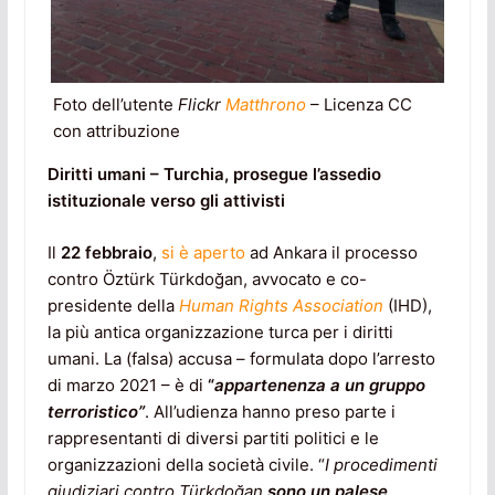
Foto dell’utente
Flickr
Matthrono
– Licenza CC
con attribuzione
Diritti umani – Turchia, prosegue l’assedio
istituzionale verso gli attivisti
Il
22 febbraio
,
si è aperto
ad Ankara il processo
contro Öztürk Türkdoğan, avvocato e co-
presidente della
Human Rights Association
(IHD),
la più antica organizzazione turca per i diritti
umani. La (falsa) accusa – formulata dopo l’arresto
di marzo 2021 – è di
“
appartenenza a un gruppo
terroristico”
. All’udienza hanno preso parte i
rappresentanti di diversi partiti politici e le
organizzazioni della società civile. “
I procedimenti
giudiziari contro Türkdoğan
sono un palese