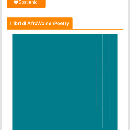
Sostienici
I libri di AfroWomenPoetry