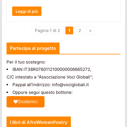
Leggi di più
Pagina 1 di 2
1
2
»
Partecipa al progetto
Per il tuo sostegno:
IBAN IT38R0760112100000006665272,
C/C intestato a "Associazione Voci Globali";
Paypal all'indirizzo: info@vociglobali.it
Oppure segui questo bottone:
Sostienici
I libri di AfroWomenPoetry